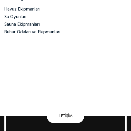
Havuz Ekipmanları
Su Oyunları
Sauna Ekipmanları
Buhar Odaları ve Ekipmanları
Havuz Sauna ve Spa
Ekimpanları ile
Kalitenin Buluşma
Noktası
İLETIŞIM